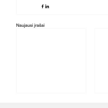
Naujausi įrašai
Modernių nuotekų valymo
Kai
įrenginių privalumai
nuo