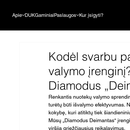
Apie
DUK
Gaminiai
Paslaugos
Kur įsigyti?
Kodėl svarbu pa
valymo įrenginį
Diamodus „Deim
Renkantis nuotekų valymo sprendimą
turėtų būti išvalymo efektyvumas. Ne
kokybę, kuri atitiktų tiek šiandienin
Mūsų „Diamodus Deimantas“ įrenginys
viršija griežčiausius reikalavimus.