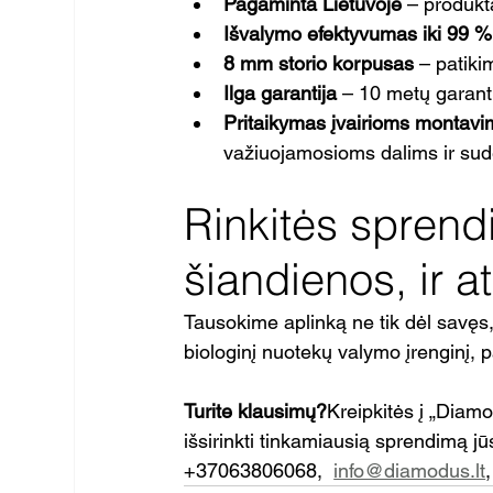
Pagaminta Lietuvoje
 – produkt
Išvalymo efektyvumas iki 99 %
8 mm storio korpusas
 – patik
Ilga garantija
 – 10 metų garanti
Pritaikymas įvairioms montav
važiuojamosioms dalims ir su
Rinkitės sprendim
šiandienos, ir a
Tausokime aplinką ne tik dėl savęs,
biologinį nuotekų valymo įrenginį, p
Turite klausimų?
Kreipkitės į „Diam
išsirinkti tinkamiausią sprendimą j
+37063806068,  
info@diamodus.lt
,