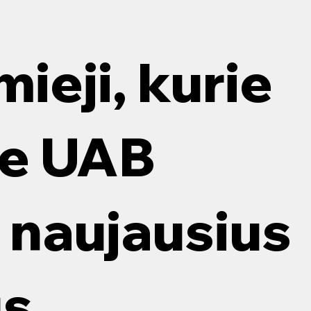
antis tinkamus nuotekų
ginius, svarbu žinoti, kokie
mieji, kurie
ndimai geriausiai atitinka
 poreikius. Nuotekų valymas
būtinas...
Nuotekų valymas: 
žingsnis į švaresnę
ie UAB
naujausius
us