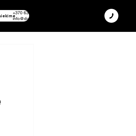
+370 638 06 068
siekime
info@diamodus.lt
 