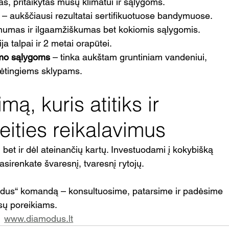
as, pritaikytas mūsų klimatui ir sąlygoms.
 – aukščiausi rezultatai sertifikuotuose bandymuose.
imumas ir ilgaamžiškumas bet kokiomis sąlygomis.
ja talpai ir 2 metai orapūtei.
imo sąlygoms
 – tinka aukštam gruntiniam vandeniui, 
dėtingiems sklypams.
ą, kuris atitiks ir 
teities reikalavimus
 bet ir dėl ateinančių kartų. Investuodami į kokybišką 
asirenkate švaresnį, tvaresnį rytojų.
odus“ komandą – konsultuosime, patarsime ir padėsime 
ūsų poreikiams.
  
www.diamodus.lt