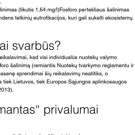
.
inimas (likutis 1,64 mg/l)Fosforo pertekliaus šalinimas 
ndens telkinių eutrofikacijos, kuri gali sukelti ekosistemų 
iai svarbūs?
eikalavimai, kad visi individualūs nuotekų valymo 
 fosforo šalinimą (remiantis Nuotekų tvarkymo reglamentu ir
pasenę sprendimai šių reikalavimų neatitiks, o 
ka tiek Lietuvos, tiek Europos Sąjungos aplinkosaugos 
2013).
antas“ privalumai 