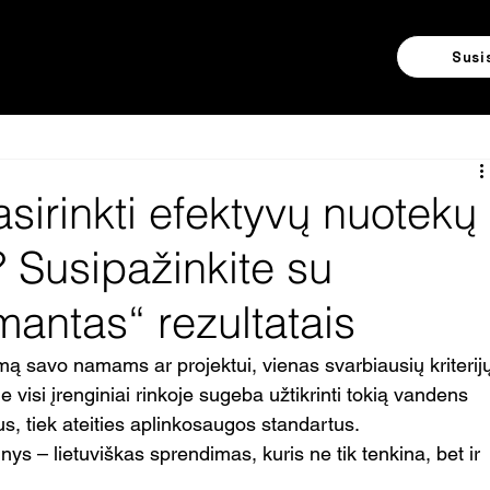
Susi
sirinkti efektyvų nuotekų
? Susipažinkite su
antas“ rezultatais
 savo namams ar projektui, vienas svarbiausių kriterijų
 visi įrenginiai rinkoje sugeba užtikrinti tokią vandens 
ius, tiek ateities aplinkosaugos standartus.
 – lietuviškas sprendimas, kuris ne tik tenkina, bet ir 