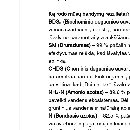
Ką rodo mūsų bandymų rezultatai?
BDS₅ (Biocheminio deguonies suva
vienas svarbiausių rodiklių, paroda
išvalymo parametrai yra aukščiausi 
SM (Drumzlumas)
 – 99 % pašalini
efektyvumas reiškia, kad išvalytas 
aplinką.
CHDS (Cheminis deguonies suvart
parametras parodo, kiek organinių j
patvirtina, kad „Deimantas“ išvalo v
NH₄-N (Amonio azotas)
 – 89,6 % p
paveikti vandens ekosistemas. Dėl 
gruntinius vandenis ir natūralią apli
N (Bendrasis azotas)
 – 82,5 % paš
vis svarbesnis pagal naujus teisės 