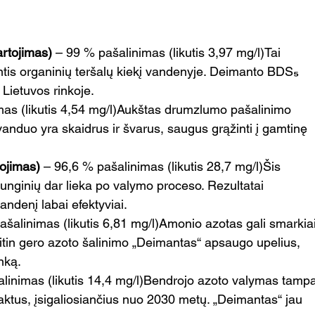
rtojimas)
 – 99 % pašalinimas (likutis 3,97 mg/l)Tai 
ntis organinių teršalų kiekį vandenyje. Deimanto BDS
₅ 
Lietuvos rinkoje. 
mas (likutis 4,54 mg/l)Aukštas drumzlumo pašalinimo 
vanduo yra skaidrus ir švarus, saugus grąžinti į gamtinę 
ojimas)
 – 96,6 % pašalinimas (likutis 28,7 mg/l)Šis 
unginių dar lieka po valymo proceso. Rezultatai 
andenį labai efektyviai.
ašalinimas (likutis 6,81 mg/l)Amonio azotas gali smarkiai
itin gero azoto šalinimo „Deimantas“ apsaugo upelius, 
nką.
alinimas (likutis 14,4 mg/l)Bendrojo azoto valymas tamp
aktus, įsigaliosiančius nuo 2030 metų. „Deimantas“ jau 