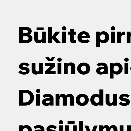
Šiandien vis daugiau dėmesio
Renk
skiriama aplinkos apsaugai ir
įren
Būkite pir
efektyviems sprendimams, kurie
spre
padeda tausoti gamtą. Modernūs
jūsų
nuotekų...
yra 
sužino ap
Diamodus 
pasiūlym