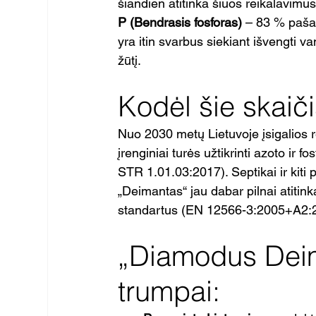
šiandien atitinka šiuos reikalavimus
P (Bendrasis fosforas)
 – 83 % pašal
yra itin svarbus siekiant išvengti va
žūtį.
Kodėl šie skaič
Nuo 2030 metų Lietuvoje įsigalios r
įrenginiai turės užtikrinti azoto ir
STR 1.01.03:2017). Septikai ir kiti 
„Deimantas“ jau dabar pilnai atitin
standartus (EN 12566-3:2005+A2:
„Diamodus Deim
trumpai: