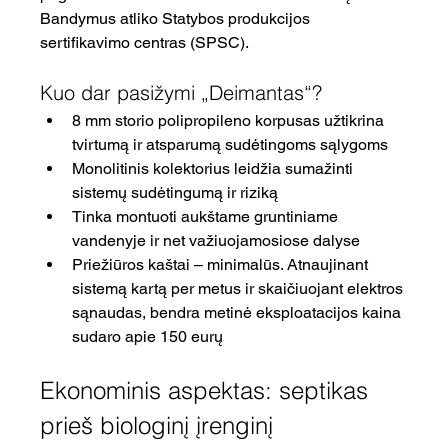
Bandymus atliko Statybos produkcijos 
sertifikavimo centras (SPSC).
Kuo dar pasižymi „Deimantas“?
8 mm storio polipropileno korpusas užtikrina 
tvirtumą ir atsparumą sudėtingoms sąlygoms
Monolitinis kolektorius leidžia sumažinti 
sistemų sudėtingumą ir riziką
Tinka montuoti aukštame gruntiniame 
vandenyje ir net važiuojamosiose dalyse
Priežiūros kaštai – minimalūs. Atnaujinant 
sistemą kartą per metus ir skaičiuojant elektros 
sąnaudas, bendra metinė eksploatacijos kaina 
sudaro apie 150 eurų
Ekonominis aspektas: septikas 
prieš biologinį įrenginį