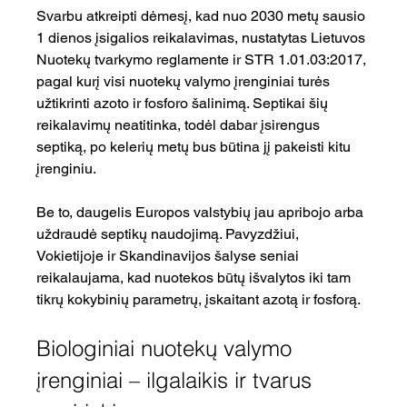
Svarbu atkreipti dėmesį, kad nuo 2030 metų sausio 
1 dienos įsigalios reikalavimas, nustatytas Lietuvos 
Nuotekų tvarkymo reglamente ir STR 1.01.03:2017, 
pagal kurį visi nuotekų valymo įrenginiai turės 
užtikrinti azoto ir fosforo šalinimą. Septikai šių 
reikalavimų neatitinka, todėl dabar įsirengus 
septiką, po kelerių metų bus būtina jį pakeisti kitu 
įrenginiu.
Be to, daugelis Europos valstybių jau apribojo arba 
uždraudė septikų naudojimą. Pavyzdžiui, 
Vokietijoje ir Skandinavijos šalyse seniai 
reikalaujama, kad nuotekos būtų išvalytos iki tam 
tikrų kokybinių parametrų, įskaitant azotą ir fosforą.
Biologiniai nuotekų valymo 
įrenginiai – ilgalaikis ir tvarus 