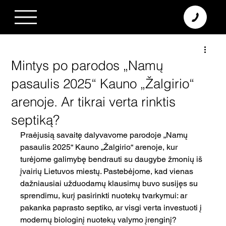
+370 638 06 068
info@diamodus.lt
Mintys po parodos „Namų
pasaulis 2025“ Kauno „Žalgirio“
arenoje. Ar tikrai verta rinktis
septiką?
Praėjusią savaitę dalyvavome parodoje „Namų 
pasaulis 2025“ Kauno „Žalgirio“ arenoje, kur 
turėjome galimybę bendrauti su daugybe žmonių iš 
įvairių Lietuvos miestų. Pastebėjome, kad vienas 
dažniausiai užduodamų klausimų buvo susijęs su 
sprendimu, kurį pasirinkti nuotekų tvarkymui: ar 
pakanka paprasto septiko, ar visgi verta investuoti į 
modernų biologinį nuotekų valymo įrenginį?