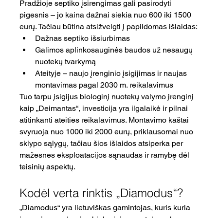
Pradžioje septiko įsirengimas gali pasirodyti 
pigesnis – jo kaina dažnai siekia nuo 600 iki 1500 
eurų. Tačiau būtina atsižvelgti į papildomas išlaidas:
Dažnas septiko išsiurbimas
Galimos aplinkosauginės baudos už nesaugų 
nuotekų tvarkymą
Ateityje – naujo įrenginio įsigijimas ir naujas 
montavimas pagal 2030 m. reikalavimus
Tuo tarpu įsigijus biologinį nuotekų valymo įrenginį 
kaip „Deimantas“, investicija yra ilgalaikė ir pilnai 
atitinkanti ateities reikalavimus. Montavimo kaštai 
svyruoja nuo 1000 iki 2000 eurų, priklausomai nuo 
sklypo sąlygų, tačiau šios išlaidos atsiperka per 
mažesnes eksploatacijos sąnaudas ir ramybę dėl 
teisinių aspektų.
Kodėl verta rinktis „Diamodus“?
„Diamodus“ yra lietuviškas gamintojas, kuris kuria 