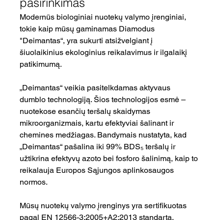
pasirinkimas
Modernūs biologiniai nuotekų valymo įrenginiai, 
tokie kaip mūsų gaminamas Diamodus 
"Deimantas“, yra sukurti atsižvelgiant į 
šiuolaikinius ekologinius reikalavimus ir ilgalaikį 
patikimumą.
„Deimantas“ veikia pasitelkdamas aktyvaus 
dumblo technologiją. Šios technologijos esmė – 
nuotekose esančių teršalų skaidymas 
mikroorganizmais, kartu efektyviai šalinant ir 
chemines medžiagas. Bandymais nustatyta, kad 
„Deimantas“ pašalina iki 99% BDS₅ teršalų ir 
užtikrina efektyvų azoto bei fosforo šalinimą, kaip to 
reikalauja Europos Sąjungos aplinkosaugos 
normos.
Mūsų nuotekų valymo įrenginys yra sertifikuotas 
pagal EN 12566-3:2005+A2:2013 standartą. 