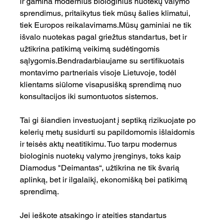
ir gamina modernius biologinius nuotekų valymo 
sprendimus, pritaikytus tiek mūsų šalies klimatui, 
tiek Europos reikalavimams.Mūsų gaminiai ne tik 
išvalo nuotekas pagal griežtus standartus, bet ir 
užtikrina patikimą veikimą sudėtingomis 
sąlygomis.Bendradarbiaujame su sertifikuotais 
montavimo partneriais visoje Lietuvoje, todėl 
klientams siūlome visapusišką sprendimą nuo 
konsultacijos iki sumontuotos sistemos.
Tai gi šiandien investuojant į septiką rizikuojate po 
kelerių metų susidurti su papildomomis išlaidomis 
ir teisės aktų neatitikimu. Tuo tarpu modernus 
biologinis nuotekų valymo įrenginys, toks kaip 
Diamodus "Deimantas“, užtikrina ne tik švarią 
aplinką, bet ir ilgalaikį, ekonomišką bei patikimą 
sprendimą.
Jei ieškote atsakingo ir ateities standartus 