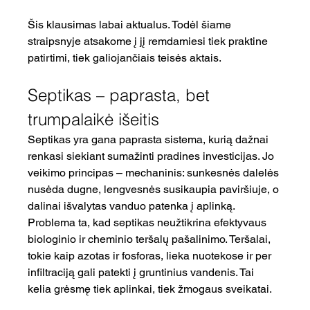
Šis klausimas labai aktualus. Todėl šiame 
straipsnyje atsakome į jį remdamiesi tiek praktine 
patirtimi, tiek galiojančiais teisės aktais.
Septikas – paprasta, bet 
trumpalaikė išeitis
Septikas yra gana paprasta sistema, kurią dažnai 
renkasi siekiant sumažinti pradines investicijas. Jo 
veikimo principas – mechaninis: sunkesnės dalelės 
nusėda dugne, lengvesnės susikaupia paviršiuje, o 
dalinai išvalytas vanduo patenka į aplinką.
Problema ta, kad septikas neužtikrina efektyvaus 
biologinio ir cheminio teršalų pašalinimo. Teršalai, 
tokie kaip azotas ir fosforas, lieka nuotekose ir per 
infiltraciją gali patekti į gruntinius vandenis. Tai 
kelia grėsmę tiek aplinkai, tiek žmogaus sveikatai.