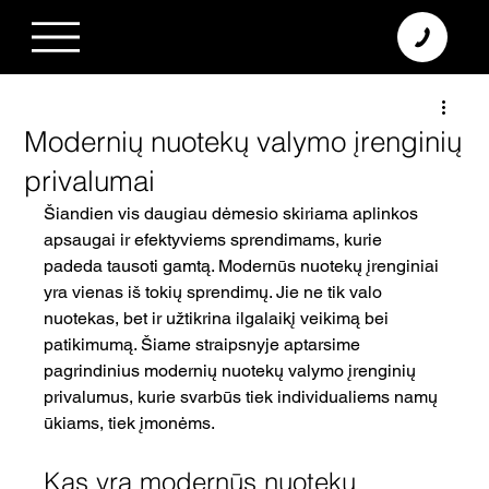
+370 638 06 068
info@diamodus.lt
Modernių nuotekų valymo įrenginių
privalumai
Šiandien vis daugiau dėmesio skiriama aplinkos 
apsaugai ir efektyviems sprendimams, kurie 
padeda tausoti gamtą. Modernūs nuotekų įrenginiai 
yra vienas iš tokių sprendimų. Jie ne tik valo 
nuotekas, bet ir užtikrina ilgalaikį veikimą bei 
patikimumą. Šiame straipsnyje aptarsime 
pagrindinius modernių nuotekų valymo įrenginių 
privalumus, kurie svarbūs tiek individualiems namų 
ūkiams, tiek įmonėms.
Kas yra modernūs nuotekų 