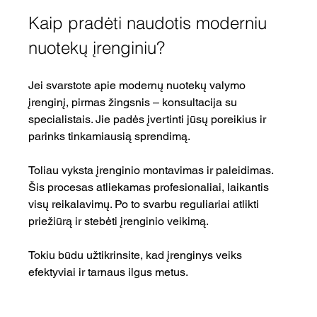
Kaip pradėti naudotis moderniu 
nuotekų įrenginiu?
Jei svarstote apie modernų nuotekų valymo 
įrenginį, pirmas žingsnis – konsultacija su 
specialistais. Jie padės įvertinti jūsų poreikius ir 
parinks tinkamiausią sprendimą.
Toliau vyksta įrenginio montavimas ir paleidimas. 
Šis procesas atliekamas profesionaliai, laikantis 
visų reikalavimų. Po to svarbu reguliariai atlikti 
priežiūrą ir stebėti įrenginio veikimą.
Tokiu būdu užtikrinsite, kad įrenginys veiks 
efektyviai ir tarnaus ilgus metus.