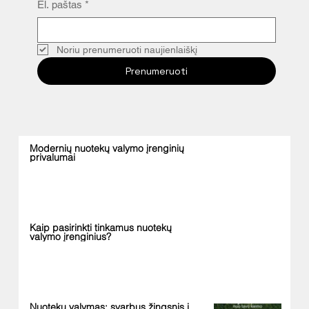
El. paštas
*
švaresnę aplinką
Noriu prenumeruoti naujienlaiškį
Prenumeruoti
Modernių nuotekų valymo įrenginių
privalumai
Kaip pasirinkti tinkamus nuotekų
valymo įrenginius?
Nuotekų valymas: svarbus žingsnis į