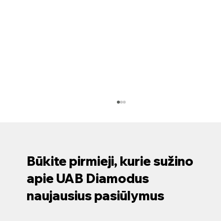
Būkite pirmieji, kurie sužino
apie UAB Diamodus
naujausius pasiūlymus
Nuotekų valymas: svarbus žingsnis į