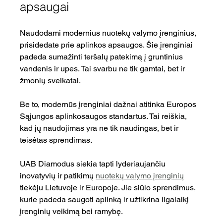
apsaugai
Naudodami modernius nuotekų valymo įrenginius, 
prisidedate prie aplinkos apsaugos. Šie įrenginiai 
padeda sumažinti teršalų patekimą į gruntinius 
vandenis ir upes. Tai svarbu ne tik gamtai, bet ir 
žmonių sveikatai.
Be to, modernūs įrenginiai dažnai atitinka Europos 
Sąjungos aplinkosaugos standartus. Tai reiškia, 
kad jų naudojimas yra ne tik naudingas, bet ir 
teisėtas sprendimas.
UAB Diamodus siekia tapti lyderiaujančiu 
inovatyvių ir patikimų 
nuotekų valymo įrenginių
tiekėju Lietuvoje ir Europoje. Jie siūlo sprendimus, 
kurie padeda saugoti aplinką ir užtikrina ilgalaikį 
įrenginių veikimą bei ramybę.