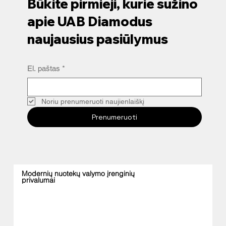
Būkite pirmieji, kurie sužino
poreikius. Nuotekų valymas yra būtinas...
apie UAB Diamodus
naujausius pasiūlymus
El. paštas
*
Noriu prenumeruoti naujienlaiškį
Prenumeruoti
Modernių nuotekų valymo įrenginių
privalumai