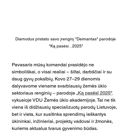
Diamodus pristato savo įrenginį "Deimantas" parodoje 
"Ką pasėsi...2025"
Pavasaris mūsų komandai prasidėjo ne 
simboliškai, o visai realiai – šiltai, darbščiai ir su 
daug gyvų pokalbių. Kovo 27–29 dienomis 
dalyvavome viename svarbiausių žemės ūkio 
sektoriaus renginių – parodoje 
„Ką pasėsi 2025“
,
vykusioje VDU Žemės ūkio akademijoje. Tai ne tik 
viena iš didžiausių specializuotų parodų Lietuvoje, 
bet ir vieta, kur susitinka sprendimų ieškantys 
ūkininkai, inžinieriai, projektų vadovai ir žmonės, 
kuriems aktualus tvarus gyvenimo būdas.