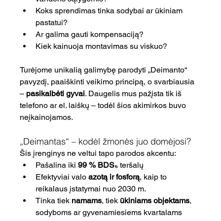
Koks sprendimas tinka sodybai ar ūkiniam 
pastatui?
Ar galima gauti kompensaciją?
Kiek kainuoja montavimas su viskuo?
Turėjome unikalią galimybę parodyti „Deimanto“ 
pavyzdį, paaiškinti veikimo principą, o svarbiausia 
– 
pasikalbėti gyvai
. Daugelis mus pažįsta tik iš 
telefono ar el. laiškų – todėl šios akimirkos buvo 
neįkainojamos.
„Deimantas“ – kodėl žmonės juo domėjosi?
Šis įrenginys ne veltui tapo parodos akcentu:
Pašalina iki 
99 % BDS₅
 teršalų
Efektyviai valo 
azotą ir fosforą
, kaip to 
reikalaus įstatymai nuo 2030 m.
Tinka tiek 
namams
, tiek 
ūkiniams objektams
, 
sodyboms ar gyvenamiesiems kvartalams