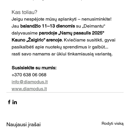
Kas toliau?
Jeigu nespėjote mūsų aplankyti – nenusiminkite! 
Jau 
balandžio 11–13 dienomis
 su „Deimantu“ 
dalyvausime 
parodoje „Namų pasaulis 2025“ 
Kauno „Žalgirio“ arenoje
. Kviečiame susitikti, gyvai 
pasikalbėti apie nuotekų sprendimus ir galbūt... 
rasti savo namams ar ūkiui tinkamiausią variantą.
Susisiekite su mumis:
+370 638 06 068 
info@diamodus.lt
www.diamodus.lt
Rodyti viską
Naujausi įrašai