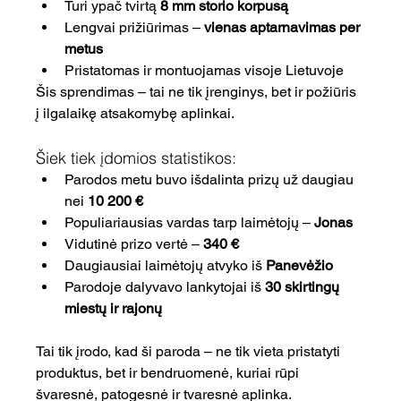
Turi ypač tvirtą 
8 mm storio korpusą
Lengvai prižiūrimas – 
vienas aptarnavimas per 
metus
Pristatomas ir montuojamas visoje Lietuvoje
Šis sprendimas – tai ne tik įrenginys, bet ir požiūris 
į ilgalaikę atsakomybę aplinkai.
Šiek tiek įdomios statistikos:
Parodos metu buvo išdalinta prizų už daugiau 
nei 
10 200 €
Populiariausias vardas tarp laimėtojų – 
Jonas
Vidutinė prizo vertė – 
340 €
Daugiausiai laimėtojų atvyko iš 
Panevėžio
Parodoje dalyvavo lankytojai iš 
30 skirtingų 
miestų ir rajonų
Tai tik įrodo, kad ši paroda – ne tik vieta pristatyti 
produktus, bet ir bendruomenė, kuriai rūpi 
švaresnė, patogesnė ir tvaresnė aplinka.