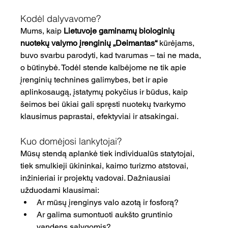
Kodėl dalyvavome?
Mums, kaip 
Lietuvoje gaminamų biologinių 
nuotekų valymo įrenginių „Deimantas“
 kūrėjams, 
buvo svarbu parodyti, kad tvarumas – tai ne mada, 
o būtinybė. Todėl stende kalbėjome ne tik apie 
įrenginių technines galimybes, bet ir apie 
aplinkosaugą, įstatymų pokyčius ir būdus, kaip 
šeimos bei ūkiai gali spręsti nuotekų tvarkymo 
klausimus paprastai, efektyviai ir atsakingai.
Kuo domėjosi lankytojai?
Mūsų stendą aplankė tiek individualūs statytojai, 
tiek smulkieji ūkininkai, kaimo turizmo atstovai, 
inžinieriai ir projektų vadovai. Dažniausiai 
užduodami klausimai:
Ar mūsų įrenginys valo azotą ir fosforą?
Ar galima sumontuoti aukšto gruntinio 
vandens sąlygomis?