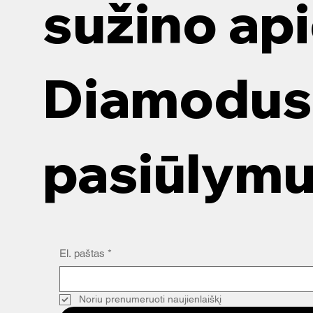
sužino ap
Diamodus 
pasiūlym
El. paštas
*
Noriu prenumeruoti naujienlaiškį