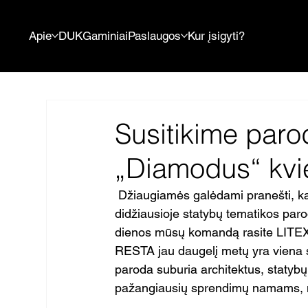
Apie
DUK
Gaminiai
Paslaugos
Kur įsigyti?
Susitikime par
„Diamodus“ kvie
 Džiaugiamės galėdami pranešti, kad šiais metais „Diamodus“ pirmą kartą dalyvaus 
didžiausioje statybų tematikos par
dienos mūsų komandą rasite LITEX
RESTA jau daugelį metų yra viena s
paroda suburia architektus, statybų
pažangiausių sprendimų namams, mi