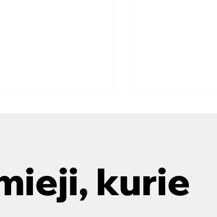
p pasirinkti tinkamus
tekų valymo įrenginius?
antis tinkamus nuotekų
ginius, svarbu žinoti, kokie
mieji, kurie
ndimai geriausiai atitinka
 poreikius. Nuotekų valymas
būtinas...
Nuotekų valymas: 
žingsnis į švaresnę