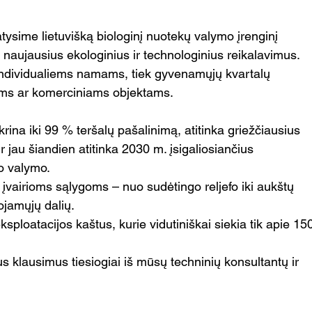
ysime lietuvišką biologinį nuotekų valymo įrenginį 
 naujausius ekologinius ir technologinius reikalavimus. 
individualiems namams, tiek gyvenamųjų kvartalų 
oms ar komerciniams objektams.
krina iki 99 % teršalų pašalinimą, atitinka griežčiausius 
jau šiandien atitinka 2030 m. įsigaliosiančius 
ro valymo.
vairioms sąlygoms – nuo sudėtingo reljefo iki aukštų 
ojamųjų dalių.
eksploatacijos kaštus, kurie vidutiniškai siekia tik apie 15
 klausimus tiesiogiai iš mūsų techninių konsultantų ir 