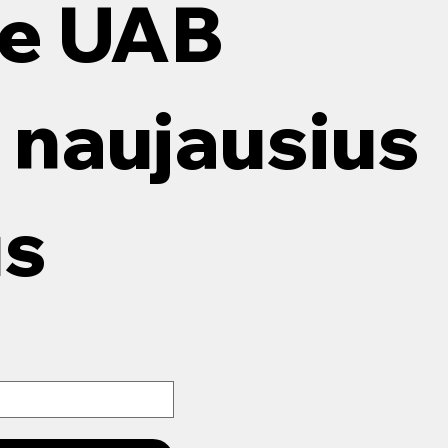
ie UAB
naujausius
us