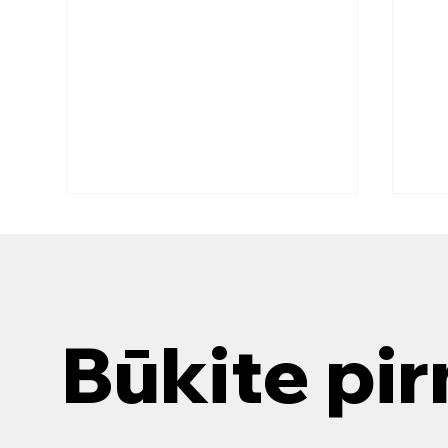
Modernių nuotekų valymo
Kai
įrenginių privalumai
nuo
Šiandien vis daugiau dėmesio
Renk
skiriama aplinkos apsaugai ir
įren
Būkite pir
efektyviems sprendimams, kurie
spre
padeda tausoti gamtą. Modernūs
jūsų
nuotekų...
yra 