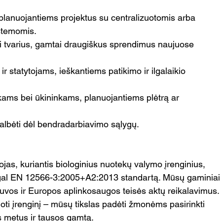
planuojantiems projektus su centralizuotomis arba 
stemomis.
ti tvarius, gamtai draugiškus sprendimus naujuose 
r statytojams, ieškantiems patikimo ir ilgalaikio 
ams bei ūkininkams, planuojantiems plėtrą ar 
albėti dėl bendradarbiavimo sąlygų. 
jas, kuriantis biologinius nuotekų valymo įrenginius, 
pagal EN 12566-3:2005+A2:2013 standartą. Mūsų gaminiai
etuvos ir Europos aplinkosaugos teisės aktų reikalavimus.
ti įrenginį – mūsų tikslas padėti žmonėms pasirinkti 
s metus ir tausos gamtą.