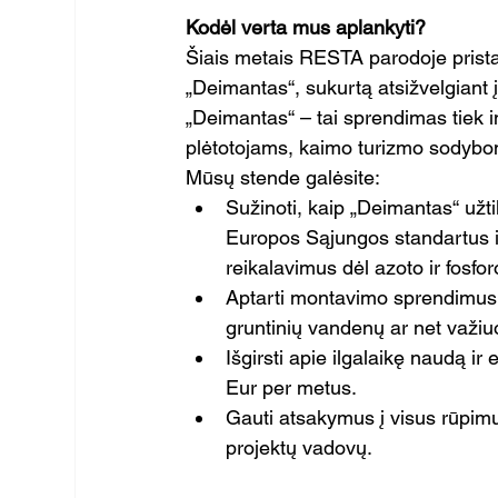
Kodėl verta mus aplankyti?
Šiais metais RESTA parodoje pristat
„Deimantas“, sukurtą atsižvelgiant į
„Deimantas“ – tai sprendimas tiek 
plėtotojams, kaimo turizmo sodyb
Mūsų stende galėsite:
Sužinoti, kaip „Deimantas“ užti
Europos Sąjungos standartus ir 
reikalavimus dėl azoto ir fosfo
Aptarti montavimo sprendimus į
gruntinių vandenų ar net važiu
Išgirsti apie ilgalaikę naudą ir 
Eur per metus.
Gauti atsakymus į visus rūpimus
projektų vadovų.