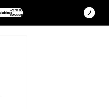
+370 638 06 068
siekime
info@diamodus.lt
 
 