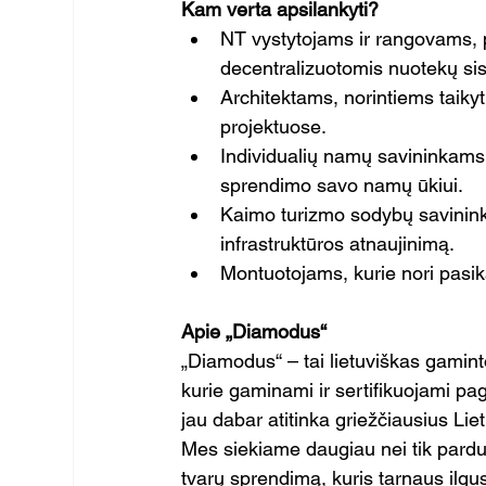
Kam verta apsilankyti?
NT vystytojams ir rangovams, 
decentralizuotomis nuotekų si
Architektams, norintiems taiky
projektuose.
Individualių namų savininkams i
sprendimo savo namų ūkiui.
Kaimo turizmo sodybų savinink
infrastruktūros atnaujinimą.
Montuotojams, kurie nori pasik
Apie „Diamodus“
„Diamodus“ – tai lietuviškas gaminto
kurie gaminami ir sertifikuojami 
jau dabar atitinka griežčiausius Li
Mes siekiame daugiau nei tik parduo
tvarų sprendimą, kuris tarnaus ilgu