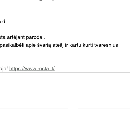
 d.
ta artėjant parodai.
asikalbėti apie švarią ateitį ir kartu kurti tvaresnius 
je! 
https://www.resta.lt/