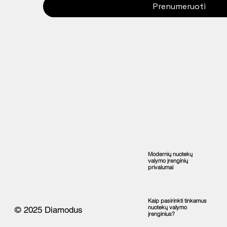
Prenumeruoti
Modernių nuotekų
valymo įrenginių
privalumai
Kaip pasirinkti tinkamus
nuotekų valymo
© 2025 Diamodus
įrenginius?