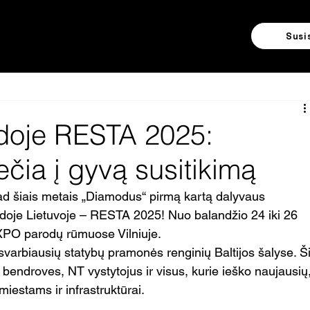
Susi
odoje RESTA 2025:
čia į gyvą susitikimą
odoje Lietuvoje – RESTA 2025! Nuo balandžio 24 iki 26 
PO parodų rūmuose Vilniuje.
varbiausių statybų pramonės renginių Baltijos šalyse. Ši
 bendroves, NT vystytojus ir visus, kurie ieško naujausių,
estams ir infrastruktūrai.