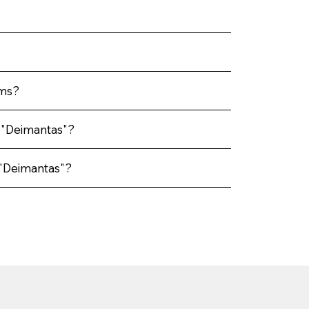
ams?
 "Deimantas"?
į "Deimantas"?