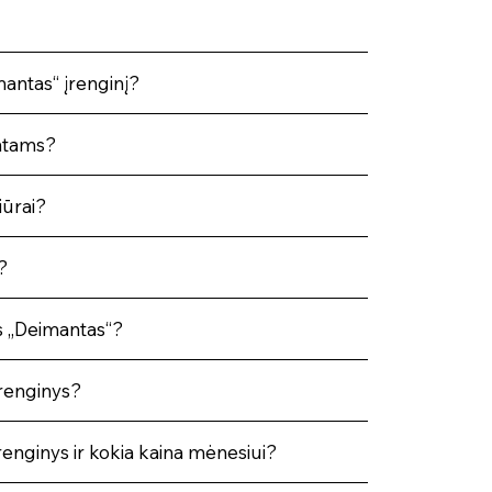
mantas“ įrenginį?
entams?
iūrai?
?
s „Deimantas“?
renginys?
enginys ir kokia kaina mėnesiui?