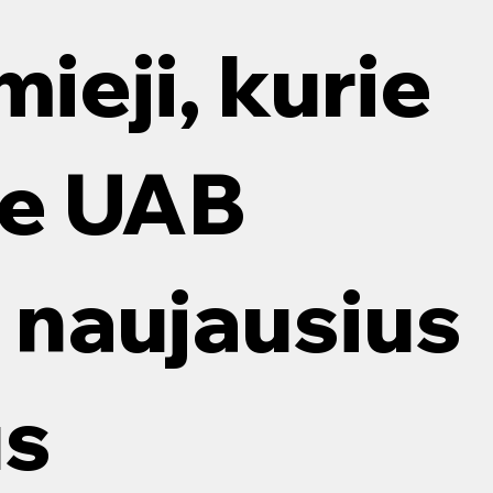
mieji, kurie
ie UAB
naujausius
us