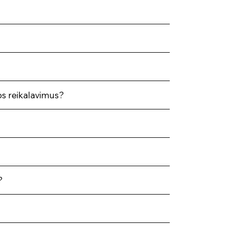
os reikalavimus?
?