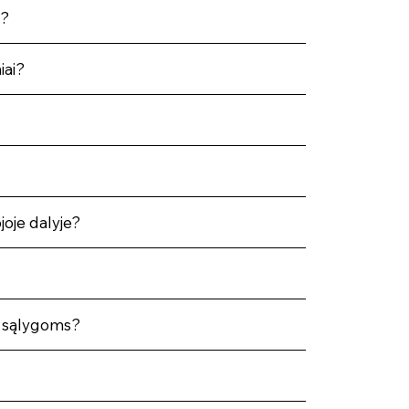
s?
iai?
joje dalyje?
ų sąlygoms?