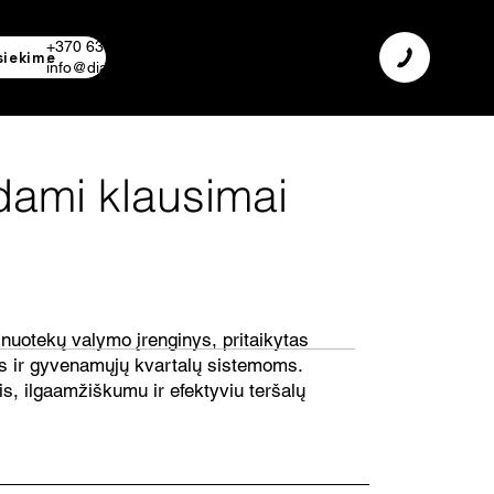
+370 638 06 068
siekime
info@diamodus.lt
dami klausimai
nuotekų valymo įrenginys, pritaikytas
 ir gyvenamųjų kvartalų sistemoms.
, ilgaamžiškumu ir efektyviu teršalų