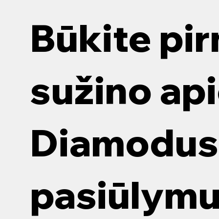
Būkite pir
sužino ap
Diamodus 
pasiūlym