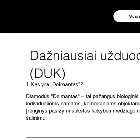
Susi
Dažniausiai užduo
(DUK)
1. Kas yra „Deimantas“?
Diamodus "Deimantas“ – tai pažangus biologinis 
individualiems namams, komerciniams objektams
Įrenginys pasižymi aukštos kokybės medžiagomis
šalinimu.