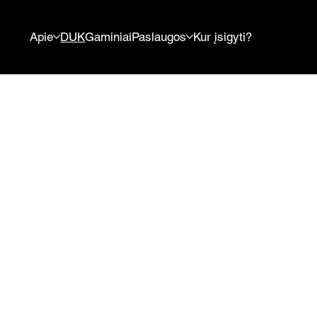
Apie
DUK
Gaminiai
Paslaugos
Kur įsigyti?