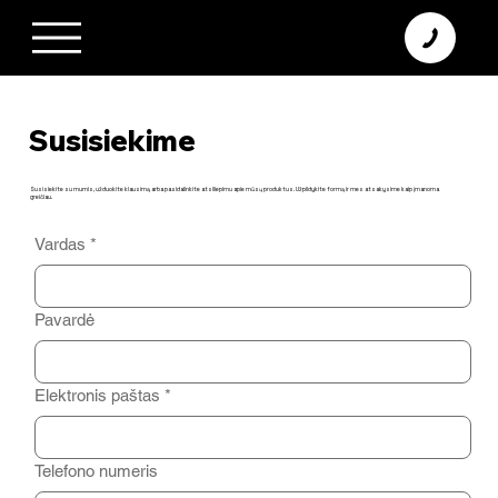
+370 638 06 068
info@diamodus.lt
Susisiekime
Susisiekite su mumis, užduokite klausimą arba pasidalinkite atsiliepimu apie mūsų produktus. Užpildykite formą ir mes atsakysime kaip įmanoma
greičiau.
Vardas
*
Pavardė
Elektronis paštas
*
Telefono numeris