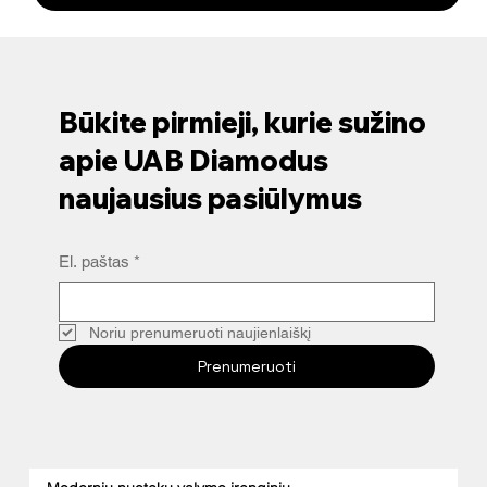
Būkite pirmieji, kurie sužino
apie UAB Diamodus
naujausius pasiūlymus
El. paštas
*
Noriu prenumeruoti naujienlaiškį
Prenumeruoti