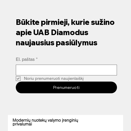
Būkite pirmieji, kurie sužino
apie UAB Diamodus
naujausius pasiūlymus
El. paštas
*
Noriu prenumeruoti naujienlaiškį
Prenumeruoti
Modernių nuotekų valymo įrenginių
privalumai