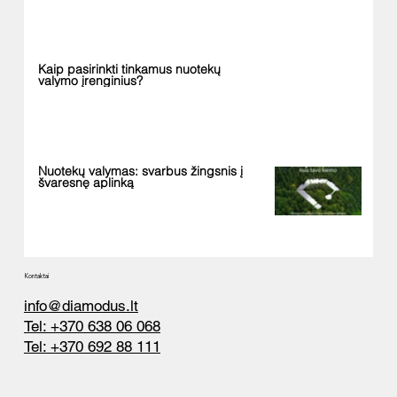
Kaip pasirinkti tinkamus nuotekų
valymo įrenginius?
Nuotekų valymas: svarbus žingsnis į
švaresnę aplinką
Kontaktai
info@diamodus.lt
Tel: +370 638 06 068
Tel: +370 692 88 111